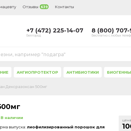
рмацевту
Отзывы
Контакты
639
+7 (472) 225-14-07
8 (800) 707
Белгород
Бесплатно с любых теле
лезни, например "подагра"
ЕНИЕ
АНГИОПРОТЕКТОР
АНТИБИОТИКИ
БИОГЕННЫ
ан Дексразоксан 500мг
500мг
В наличии
цена
10
рма выпуска:
лиофилизированный порошок для