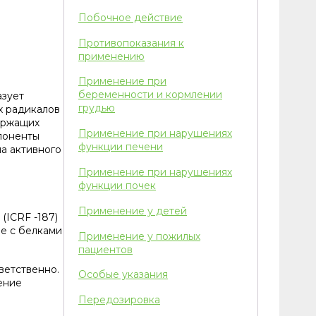
Побочное действие
Противопоказания к
применению
Применение при
беременности и кормлении
азует
грудью
х радикалов
ержащих
Применение при нарушениях
поненты
функции печени
а активного
Применение при нарушениях
функции почек
Применение у детей
(ICRF -187)
ие с белками
Применение у пожилых
пациентов
ветственно.
Особые указания
ение
Передозировка