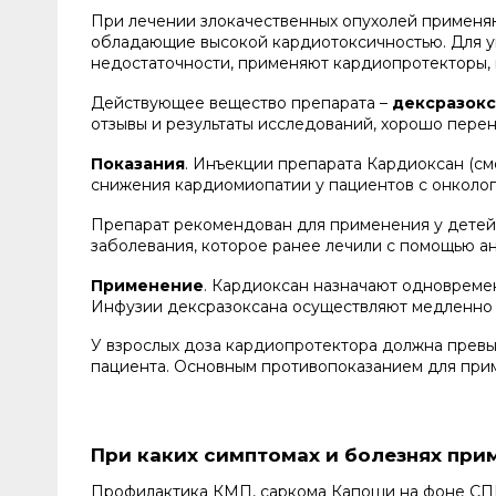
При лечении злокачественных опухолей применяю
обладающие высокой кардиотоксичностью. Для ум
недостаточности, применяют кардиопротекторы, 
Действующее вещество препарата –
дексразок
отзывы и результаты исследований, хорошо пере
Показания
. Инъекции препарата Кардиоксан (см
снижения кардиомиопатии у пациентов с онколо
Препарат рекомендован для применения у детей, 
заболевания, которое ранее лечили с помощью а
Применение
. Кардиоксан назначают одновреме
Инфузии дексразоксана осуществляют медленно (1
У взрослых доза кардиопротектора должна превыша
пациента. Основным противопоказанием для при
При каких симптомах и болезнях при
Профилактика КМП, саркома Капоши на фоне СПИ