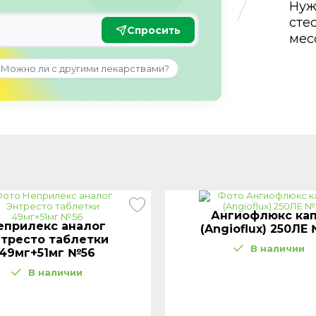
Нуж
сте
Спросить
мес
Можно ли с другими лекарствами?
Ангиофлюкс кап
еприлекс аналог
(Angioflux) 250ЛЕ
тресто таблетки
В наличии
49мг+51мг №56
В наличии