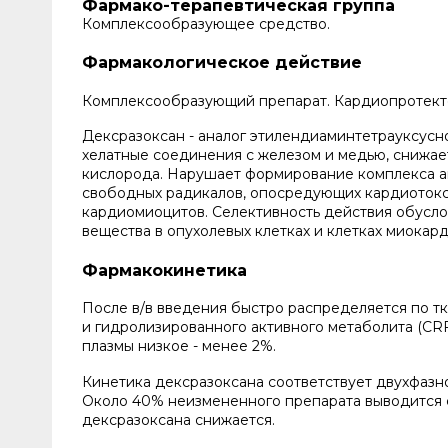
Фармако-терапевтическая группа
Комплексообразующее средство.
Фармакологическое действие
Комплексообразующий препарат. Кардиопротекто
Дексразоксан - аналог этилендиаминтетрауксусно
хелатные соединения с железом и медью, снижа
кислорода. Нарушает формирование комплекса 
свободных радикалов, опосредующих кардиотокс
кардиомиоцитов. Селективность действия обусло
вещества в опухолевых клетках и клетках миокард
Фармакокинетика
После в/в введения быстро распределяется по т
и гидролизированного активного метаболита (CRF 
плазмы низкое - менее 2%.
Кинетика дексразоксана соответствует двухфазно
Около 40% неизмененного препарата выводится 
дексразоксана снижается.