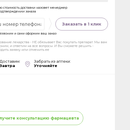
ю стоимость доставки назовет менеджер
подтверждении заказа
Заказать в 1 клик
езвоним и сами оформим ваш заказ
ование лекарства - НЕ обязывает Вас покупать препарат. Мы вам
оним, и ответим на все вопросы. И Вы сможете решить -
рдить заявку или отменить ее
Доставим:
Забрать из аптеки:
Завтра
Уточняйте
лучите консультацию фармацевта