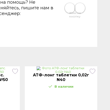
на помощь? Не
сняйтесь, пишите нам в
сенджер:
Жми на
кнопку
с.
АТФ-лонг таблетки 0,02г
 №50
N40
В наличии