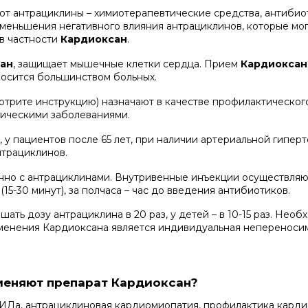
т антрациклины – химиотерапевтические средства, антибиот
еньшения негативного влияния антрациклинов, которые мог
в частности
Кардиоксан
.
сан
, защищает мышечные клетки сердца. Прием
Кардиоксан
носится большинством больных.
отрите инструкцию) назначают в качестве профилактическо
гическими заболеваниями.
у пациентов после 65 лет, при наличии артериальной гиперт
нтрациклинов.
нно с антрациклинами. Внутривенные инъекции осуществляют
5-30 минут), за полчаса – час до введения антибиотиков.
ть дозу антрациклина в 20 раз, у детей – в 10-15 раз. Нео
менения Кардиоксана является индивидуальная непереносим
меняют препарат Кардиоксан?
Да, антрациклиновая кардиомиопатия, профилактика карди