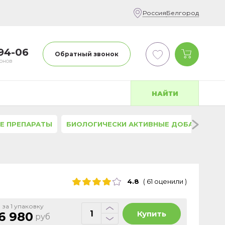
Россия
Белгород
-94-06
Обратный звонок
фонов
НАЙТИ
Е ПРЕПАРАТЫ
БИОЛОГИЧЕСКИ АКТИВНЫЕ ДОБАВКИ
4.8
(
61
оценили
)
 за 1 упаковку
Купить
6 980
руб