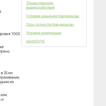
Лекарственное
взаимодействие
.
Условия хранения Кардиоксан
Срок годности Кардиоксан
Условия реализации
ировке 1000
АНАЛОГИ
же
трено.
в 25 мл
тряхивании.
одним из
 или
 и