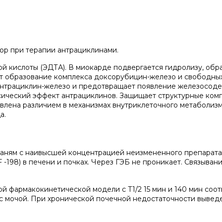
р при терапии антрациклинами.
й кислоты (ЭДТА). В миокарде подвергается гидролизу, обр
ет образование комплекса доксорубицин-железо и свободны
антрациклин-железо и предотвращает появление железосод
ический эффект антрациклинов. Защищает структурные ком
влена различием в механизмах внутриклеточного метаболизм
а.
каням с наивысшей концентрацией неизмененного препарата 
-198) в печени и почках. Через ГЭБ не проникает. Связыван
й фармакокинетической модели с T1/2 15 мин и 140 мин соот
с мочой. При хронической почечной недостаточности вывед