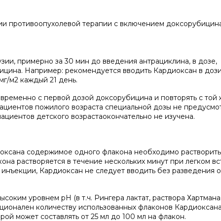
и противоопухолевой терапии с включением доксорубицина
зии, примерно за 30 мин до введения антрациклина, в дозе,
ицина. Например: рекомендуется вводить Кардиоксан в доз
г/м2 каждый 21 день.
временно с первой дозой доксорубицина и повторять с той 
пациентов пожилого возраста специальной дозы не предусмо
ациентов детского возрастаокончательно не изучена.
оксана содержимое одного флакона необходимо растворить 
на растворяется в течение нескольких минут при легком вс
 инъекции, Кардиоксан не следует вводить без разведения 
соким уровнем рН (в т.ч. Рингера лактат, раствора Хартмана
ционален количеству использованных флаконов Кардиоксана
ой может составлять от 25 мл до 100 мл на флакон.