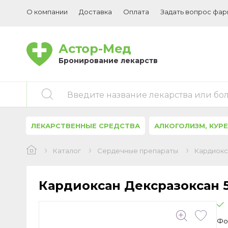
О компании
Доставка
Оплата
Задать вопрос фа
Астор-Мед
Бронирование лекарств
Введите название лекарства или бо
ЛЕКАРСТВЕННЫЕ СРЕДСТВА
АЛКОГОЛИЗМ, КУР
Каталог
Сердечные препараты
Кардиокс
Кардиоксан Дексразоксан 
Фо