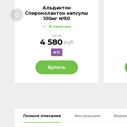
Альдактон
Cпиронолактон капсулы
100мг №50
В наличии
Цена
4 580
руб
4%
Купить
Полное описание
Инструкция
Видео