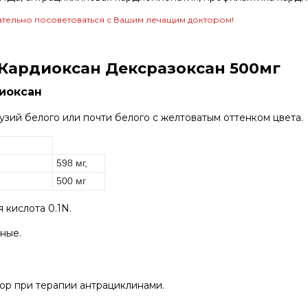
тельно посоветоваться с Вашим лечащим доктором!
Кардиоксан Дексразоксан 500мг
диоксан
зий белого или почти белого с желтоватым оттенком цвета.
598 мг,
500 мг
кислота 0.1N.
нные.
р при терапии антрациклинами.