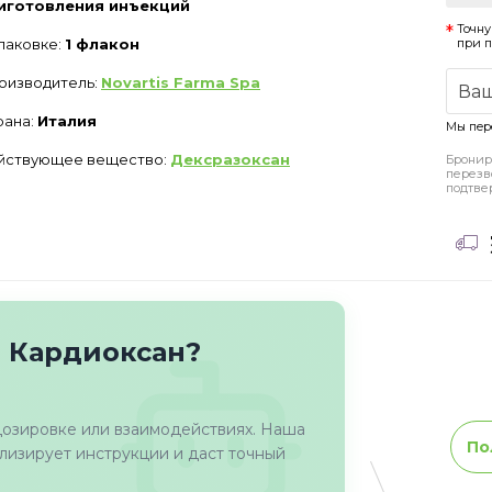
иготовления инъекций
Точну
упаковке:
1 флакон
при 
оизводитель:
Novartis Farma Spa
рана:
Италия
Мы пер
йствующее вещество:
Дексразоксан
Бронир
перезв
подтве
о Кардиоксан?
дозировке или взаимодействиях. Наша
По
изирует инструкции и даст точный