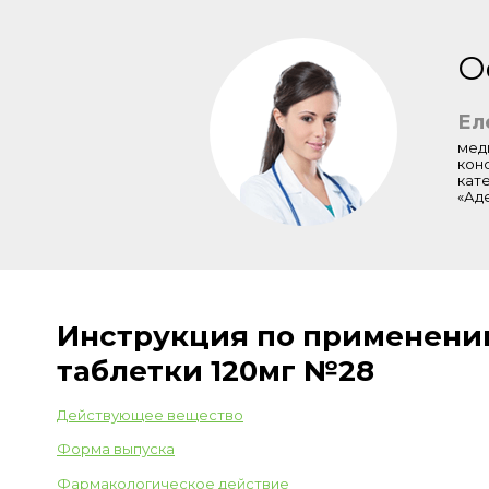
О
Ел
мед
кон
кат
«Ад
Инструкция по применени
таблетки 120мг №28
Действующее вещество
Форма выпуска
Фармакологическое действие