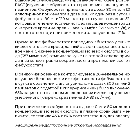
В двойное слепое рандомизированное многоцентровое 
FACT (изучение фебуксостата в сравнении с аллопурино
пациентов. Фебуксостат применялся в дозах 80 мг или 120 
аллопуринол применялся в дозе 300 мг один раз в сутки
фебуксостата 80 мг и 120 мг один раз в сутки в течение 5
которых в течение последних трех месяцев концентраци
сыворотке крови не превышала 6,0 мг/дл (357 мкмоль/л), 
соответственно, и при применении аллопуринола - 21%.
Применение фебуксостата приводило к быстрому сниж
кислоты в плазме крови; данный эффект сохранялся на 
времени. Снижение концентрации мочевой кислоты в сыв
дл (357 мкмоль/л) отмечалось уже на второй неделе прим
данная концентрация сохранялась на протяжении всего
фебуксостата.
В рандомизированное контролируемое 26-недельное и
(изучение безопасности и эффективности фебуксостата в 
в сутки в сравнении с аллопуринолом в дозах 300 мг или 2
пациентов с подагрой и гиперурикемией) было включено
65% пациентов в данном исследовании имели нарушение 
умеренного (клиренс креатинина 30-89 мл/мин).
При применении фебуксостата в дозе 40 мг и 80 мг доля 
концентрации мочевой кислоты в плазме крови была мен
визите, составила 45% и 67% соответственно, для аллопур
Расширенные долгосрочные открытые исследования