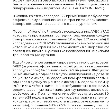
Эффективность и безопасность применения фебуксоста
базовых клинических исследованиях III фазы с участием 4
гиперурикемией и подагрой ( APEX , FACT и CONFIRMS ).
В каждом из этих исследований применение фебуксоста
эффективному снижению концентрации мочевой кислоты
сыворотке крови по сравнению с аллопуринолом.
Первичной конечной точкой в исследованиях APEX и FACT
которых на протяжении последних трех месяцев концен
сыворотке крови не превышала 6,0 мг/дл (357 мкмоль/л).
исследовании CONFIRMS первичной конечной точкой явля
которых концентрация мочевой кислоты в сыворотке кро
последнем визите. В указанные исследования не включа
трансплантацию органов.
В двойное слепое рандомизированное многоцентровое 
APEX (изучение эффективности фебуксостата в сравнени
аллопуринолом) было включено 1072 пациента. Фебуксост
120 мг или 240 мг один раз в сутки; аллопуринол - в дозе 30
пациентов с исходным содержанием креатинина плазмы кро
один раз в сутки у пациентов с исходным содержанием кр
мг/дл и ≤2.0 мг/дл. Применение фебуксостата в дозе 240
рекомендованную максимальную) изучалось с целью оце
фебуксостата. При применении фебуксостата в дозах 80 мг
течение 28 недель доля пациентов, у которых в течение
концентрация мочевой кислоты в сыворотке крови не пре
мкмоль/л), составила 48% и 65% соответственно, при пр