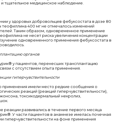
 и тщательное медицинское наблюдение.
ии у здоровых добровольцев фебуксостата в дозе 80
озы теофиллина 400 мг не отмечалось изменений
телей. Таким образом, одновременное применение
 теофиллина не несет риска увеличения концентрации
 Изучение одновременного применения фебуксостата в
проводилось.
плантацию органов
рик® у пациентов, перенесших трансплантацию
 связи с отсутствием опыта применения.
акции гиперчувствительности
о применения имели место редкие сообщения о
гических реакций (реакций гиперчувствительности),
жонсона, токсикодермальный некролиз,
шок.
е реакции развивались в течение первого месяца
ик®. У части пациентов в анамнезе имелась почечная
ии гиперчувствительности на фоне применения