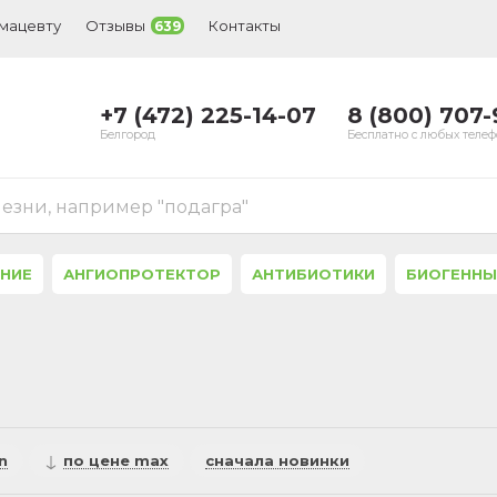
рмацевту
Отзывы
Контакты
639
+7 (472) 225-14-07
8 (800) 707
Белгород
Бесплатно с любых теле
лезни, например "подагра"
ЕНИЕ
АНГИОПРОТЕКТОР
АНТИБИОТИКИ
БИОГЕННЫ
n
по цене max
сначала новинки