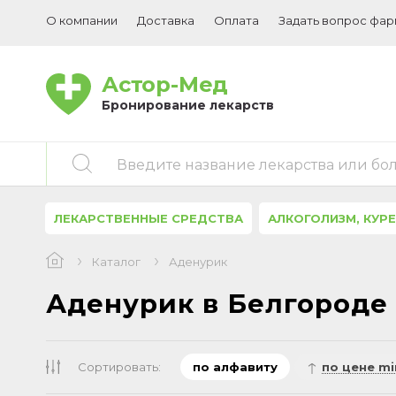
О компании
Доставка
Оплата
Задать вопрос фа
Астор-Мед
Бронирование лекарств
Введите название лекарства или бо
ЛЕКАРСТВЕННЫЕ СРЕДСТВА
АЛКОГОЛИЗМ, КУР
Каталог
Аденурик
Аденурик в Белгороде
Сортировать:
по алфавиту
по цене mi