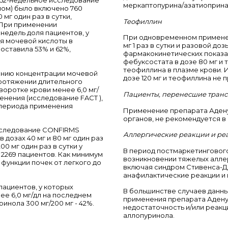
52-недельное исследование
меркаптопурина/азатиоприна
лом) было включено 760
мг один раз в сутки,
Теофиллин
. При применении
2 недель доля пациентов, у
При одновременном применен
я мочевой кислоты в
мг 1 раз в сутки и разовой д
составила 53% и 62%,
фармакокинетических показа
фебуксостата в дозе 80 мг и
теофиллина в плазме крови.
ению концентрации мочевой
дозе 120 мг и теофиллина не 
протяжении длительного
оротке крови менее 6,0 мг/
Пациенты, перенесшие транс
енения (исследование FACT ),
 периода применения
Применение препарата Адену
органов, не рекомендуется в
сследование CONFIRMS
Аллергические реакции и ре
дозах 40 мг и 80 мг один раз
00 мг один раз в сутки у
В период постмаркетинговог
 2269 пациентов. Как минимум
возникновении тяжелых аллер
функции почек от легкого до
включая синдром Стивенса-Д
анафилактические реакции и 
пациентов, у которых
В большинстве случаев данны
ее 6,0 мг/дл на последнем
применения препарата Аденур
инола 300 мг/200 мг - 42%.
недостаточность и/или реакц
аллопуринола.