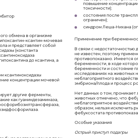
повышение концентрации 
токсичности);
состояния после транспл
гибитор
ограничен);
синдром Леша-Нихана (оп
ого обмена в организме
Применение при беременност
гипоксантин-ксантин-мочевая
ола и представляет собой
В связи с недостаточностью 
сидазы (константа
не известен, поэтому приме
 ксантиноксидаза
противопоказано. Имеется о
ипоксантина до ксантина, а
беременности, в ходе которо
беременности и состояние п
исследованиях на животных 
ом ксантиноксидазы
неблагоприятного воздейств
ение концентрации мочевой
эмбриона/плода и процесс ро
Нет данных о том, проникает 
ирует другие ферменты,
животных отмечено, что фебу
акие как гуаниндезаминаза,
неблагоприятное воздействи
фосфорибозилтрансфераза,
образом, нельзя исключить ри
озидфосфорилаза.
фебуксостата противопоказан
Особые указания
Острый приступ подагры