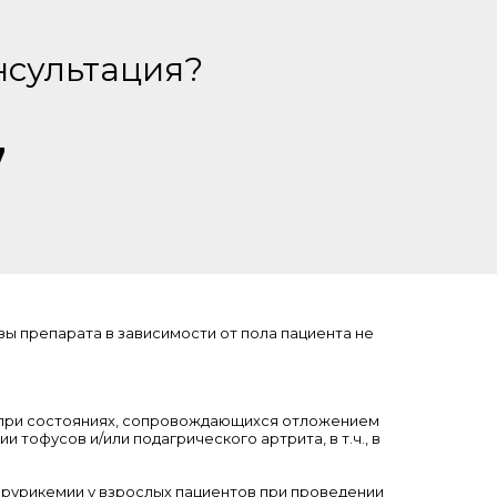
нсультация?
7
зы препарата в зависимости от пола пациента не
при состояниях, сопровождающихся отложением
и тофусов и/или подагрического артрита, в т.ч., в
ерурикемии у взрослых пациентов при проведении