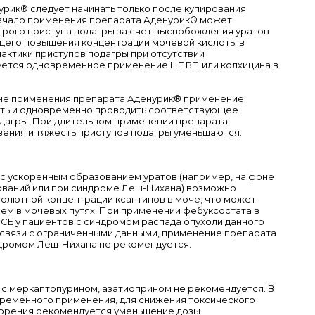
рик® следует начинать только после купирования
Начало применения препарата Аденурик® может
трого приступа подагры за счет высвобождения уратов
ющего повышения концентрации мочевой кислоты в
актики приступов подагры при отсутствии
ется одновременное применение НПВП или колхицина в
оне применения препарата Аденурик® применение
ть и одновременно проводить соответствующее
одагры. При длительном применении препарата
ения и тяжесть приступов подагры уменьшаются.
в с ускоренным образованием уратов (например, на фоне
ваний или при синдроме Леш-Нихана) возможно
олютной концентрации ксантинов в моче, что может
ем в мочевых путях. При применении фебуксостата в
CE у пациентов с синдромом распада опухоли данного
 связи с ограниченными данными, применение препарата
ндромом Леш-Нихана не рекомендуется.
 меркаптопурином, азатиоприном не рекомендуется. В
ременного применения, для снижения токсического
ворения рекомендуется уменьшение дозы