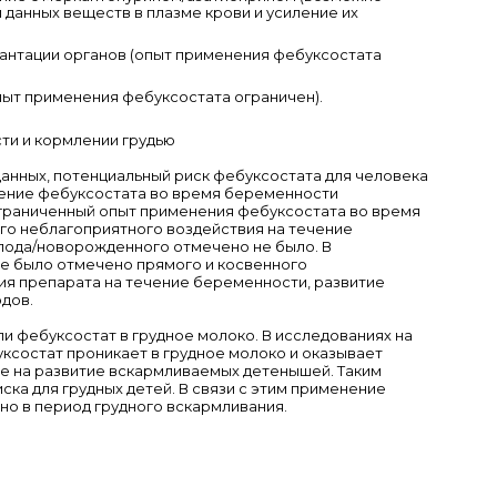
данных веществ в плазме крови и усиление их
антации органов (опыт применения фебуксостата
ыт применения фебуксостата ограничен).
и и кормлении грудью
данных, потенциальный риск фебуксостата для человека
нение фебуксостата во время беременности
граниченный опыт применения фебуксостата во время
го неблагоприятного воздействия на течение
лода/новорожденного отмечено не было. В
не было отмечено прямого и косвенного
ия препарата на течение беременности, развитие
дов.
ли фебуксостат в грудное молоко. В исследованиях на
ксостат проникает в грудное молоко и оказывает
е на развитие вскармливаемых детенышей. Таким
ска для грудных детей. В связи с этим применение
о в период грудного вскармливания.