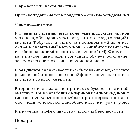
Фармакологическое действие
Противоподагрическое средство – ксантиноксидазы ин
Фармакодинамика
Мочевая кислота является конечным продуктом пуринов
человека, образующимся в результате каскада реакций 
кислота. Фебуксостат является производным 2-арилтиаз
сильный селективный непуриновый ингибитор ксантинок
ингибирования in vitro составляет менее 1 нМ). Фермент
катализирует две стадии пуринового обмена: окисление г
затем окисление ксантина до мочевой кислоты.
В результате селективного ингибирования фебуксостат
(окисленной и восстановленной форм) происходит сниж
кислоты в сыворотке крови.
В терапевтических концентрациях фебуксостат не ингиб
участвующие в метаболизме пуринов или пиримидинов, т
гипоксантингуанинфосфорибозилтрансфераза, оротат-
оро- тидинмонофосфатдекарбоксилаза или пурин-нукле
Клиническая эффективность и профиль безопасности
Подагра