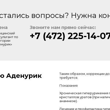
стались вопросы? Нужна ко
ена
Звоните нам прямо сейчас:
+7 (472) 225-14-0
ицинский
сультант по
егории
енурик»
ю Аденурик
Таким образом, коррекции до
требуется.
Показания
Хроническая гиперурикемия 
кристаллов уратов (при наличи
анамнезе).
Лечение и профилактика гип