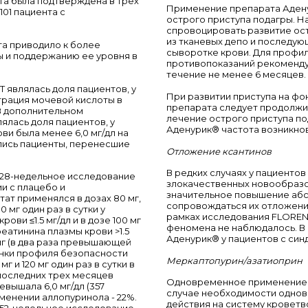
та была подтверждена в трех
Применение препарата Адену
101 пациента с
острого приступа подагры. 
спровоцировать развитие ос
из тканевых депо и последу
та приводило к более
сыворотке крови. Для профил
 и поддержанию ее уровня в
противопоказаний рекоменду
течение не менее 6 месяцев.
 являлась доля пациентов, у
При развитии приступа на ф
трация мочевой кислоты в
препарата следует продолжи
 В дополнительном
лечение острого приступа п
лась доля пациентов, у
Аденурик® частота возникнов
ви была менее 6,0 мг/дл на
лись пациенты, перенесшие
Отложение ксантинов
В редких случаях у пациенто
28-недельное исследование
злокачественных новообразо
и с плацебо и
значительное повышение абс
ат применялся в дозах 80 мг,
сопровождаться их отложени
0 мг один раз в сутки у
рамках исследования FLOREN
ви ≤1.5 мг/дл и в дозе 100 мг
феномена не наблюдалось. В
еатинина плазмы крови >1.5
Аденурик® у пациентов с си
 мг (в два раза превышающей
нки профиля безопасности
Меркаптопурин/азатиоприн
 и 120 мг один раз в сутки в
 последних трех месяцев
Одновременное применение с
вышала 6,0 мг/дл (357
случае необходимости однов
именении аллопуринола - 22%.
действия на систему кровет