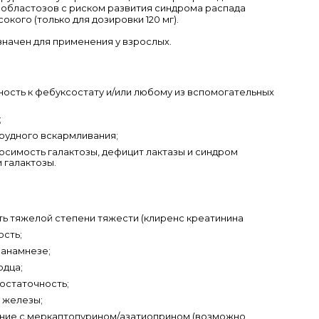
мобластозов с риском развития синдрома распада
окого (только для дозировки 120 мг).
начен для применения у взрослых.
ость к фебуксостату и/или любому из вспомогательных
;
рудного вскармливания;
симость галактозы, дефицит лактазы и синдром
 галактозы.
ь тяжелой степени тяжести (клиренс креатинина
сть;
 анамнезе;
рдца;
остаточность;
 железы;
ие с меркаптопурином/азатиоприном (возможно