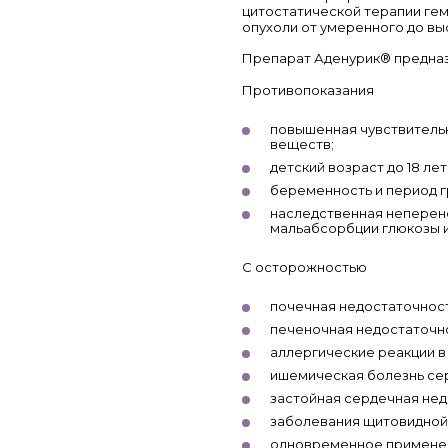
цитостатической терапии ге
опухоли от умеренного до выс
Препарат Аденурик® предназ
Противопоказания
повышенная чувствительн
веществ;
детский возраст до 18 лет
беременность и период г
наследственная неперено
мальабсорбции глюкозы и
С осторожностью
почечная недостаточност
печеночная недостаточно
аллергические реакции в
ишемическая болезнь се
застойная сердечная нед
заболевания щитовидной
одновременное применен