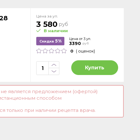
Цена за уп.
28
3 580
руб
В наличии
Цена от 3 уп.
5%
Скидка
3390
руб
0
( оценок)
Купить
и не является предложением (офертой)
истанционным способом
я только при наличии рецепта врача.