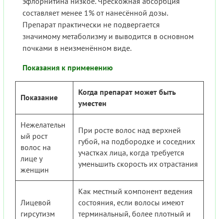
эфлорнитина низкое. Чрескожная абсорбция
составляет менее 1% от нанесённой дозы.
Препарат практически не подвергается
значимому метаболизму и выводится в основном
почками в неизменённом виде.
Показания к применению
Когда препарат может быть
Показание
уместен
Нежелательн
При росте волос над верхней
ый рост
губой, на подбородке и соседних
волос на
участках лица, когда требуется
лице у
уменьшить скорость их отрастания
женщин
Как местный компонент ведения
Лицевой
состояния, если волосы имеют
гирсутизм
терминальный, более плотный и