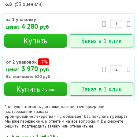
6.8
(
53
оценили
)
за 1 упаковку
4 280
цена:
руб
Купить
Заказ в 1 клик
от 2 упаковок
-7%
3 970
цена:
руб
Вы экономите
620
руб
Купить
Заказ в 1 клик
2
упак.
*точную стоимость доставки назовет менеджер при
подтверждении заказа
Бронирование лекарства - НЕ обязывает Вас покупать препарат.
Мы вам перезвоним, и ответим на все вопросы. И Вы сможете
решить - подтвердить заявку или отменить ее
В упаковке:
1 туба 15 г