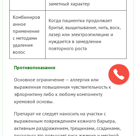
заметный характер
Комбиниров
Когда пациентка продолжает
анное
бритьё, выщипывание, нить, воск,
применение
лазер или электроэпиляцию и
с методами
нуждается в замедлении
удаления
повторного роста
волос
Противопоказания
Основное ограничение — аллергия или
выраженная повышенная чувствительность к
эфлорнитину либо к любому компоненту
кремовой основы.
Препарат не следует наносить на участки с
выраженным повреждением кожного барьера,
активным раздражением, трещинами, ссадинами,
поскольку это повышает риск жжения и местной