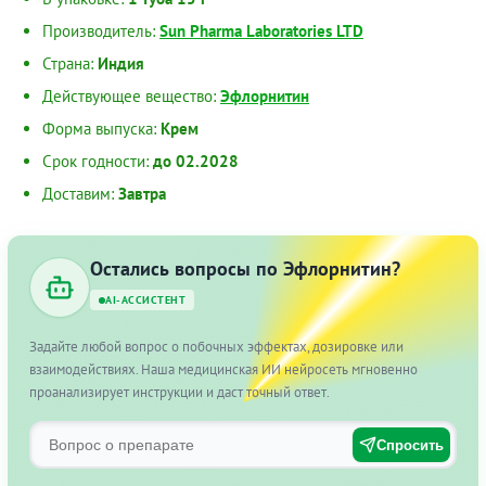
Производитель:
Sun Pharma Laboratories LTD
Страна:
Индия
Действующее вещество:
Эфлорнитин
Форма выпуска:
Крем
Срок годности:
до 02.2028
Доставим:
Завтра
Остались вопросы по Эфлорнитин?
AI-АССИСТЕНТ
Задайте любой вопрос о побочных эффектах, дозировке или
взаимодействиях. Наша медицинская ИИ нейросеть мгновенно
проанализирует инструкции и даст точный ответ.
Спросить