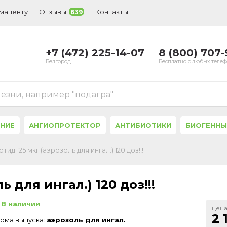
рмацевту
Отзывы
Контакты
639
+7 (472) 225-14-07
8 (800) 707
Белгород
Бесплатно с любых теле
лезни, например "подагра"
ЕНИЕ
АНГИОПРОТЕКТОР
АНТИБИОТИКИ
БИОГЕННЫ
тид 125 мкг (аэрозоль для ингал.) 120 доз!!!
 для ингал.) 120 доз!!!
В наличии
цена
2 
рма выпуска:
аэрозоль для ингал.