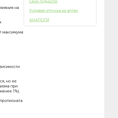
Срок годности
влияния на
Условия отпуска из аптек
АНАЛОГИ
х
ет максимума
ависимости
я, но ее
лизма при
менее 1%).
пропионата.