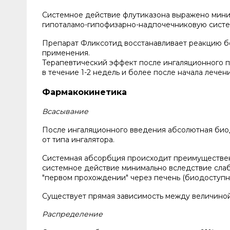
Системное действие флутиказона выражено миним
гипоталамо-гипофизарно-надпочечниковую систе
Препарат Фликсотид восстанавливает реакцию бо
применения.
Терапевтический эффект после ингаляционного п
в течение 1-2 недель и более после начала лечен
Фармакокинетика
Всасывание
После ингаляционного введения абсолютная биод
от типа ингалятора.
Системная абсорбция происходит преимущественн
системное действие минимально вследствие слаб
"первом прохождении" через печень (биодоступн
Существует прямая зависимость между величиной
Распределение