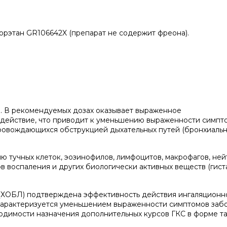
орэтан GR106642X (препарат не содержит фреона).
я. В рекомендуемых дозах оказывает выраженное
 действие, что приводит к уменьшению выраженности симпт
ровождающихся обструкцией дыхательных путей (бронхиальна
 тучных клеток, эозинофилов, лимфоцитов, макрофагов, ней
воспаления и других биологически активных веществ (гист
 (ХОБЛ) подтверждена эффективность действия ингаляционн
 характеризуется уменьшением выраженности симптомов заб
одимости назначения дополнительных курсов ГКС в форме т