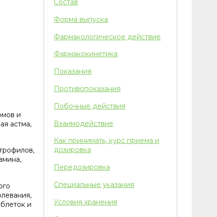
Состав
Форма выпуска
Фармакологическое действие
Фармакокинетика
Показания
Противопоказания
Побочные действия
омов и
Взаимодействие
я астма,
Как принимать, курс приема и
дозировка
трофилов,
амина,
Передозировка
Специальные указания
ого
олевания,
Условия хранения
аблеток и