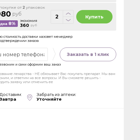
покупке от
2
упаковок
980
руб
Купить
экономия
8%
идка
360
руб
ю стоимость доставки назовет менеджер
подтверждении заказа
Заказать в 1 клик
езвоним и сами оформим ваш заказ
ование лекарства - НЕ обязывает Вас покупать препарат. Мы вам
оним, и ответим на все вопросы. И Вы сможете решить -
рдить заявку или отменить ее
Доставим:
Забрать из аптеки:
Завтра
Уточняйте