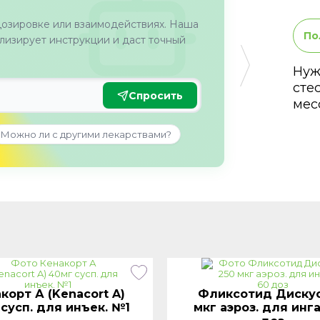
дозировке или взаимодействиях. Наша
По
изирует инструкции и даст точный
Нуж
сте
Спросить
мес
Можно ли с другими лекарствами?
корт А (Kenacort A)
Фликсотид Дискус
сусп. для инъек. №1
мкг аэроз. для инга