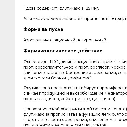
1 доза содержит:
флутиказон 125 мкг.
Вспомогательные вещества:
пропеллент тетрафт
Форма выпуска
Аэрозоль ингаляционный дозированный.
Фармакологическое действие
Фликсотид - ГКС для ингаляционного применени
противовоспалительное и противоаллергическое
снижению частоты обострений заболеваний, соп
хронический бронхит, эмфизема).
Флутиказона пропионат ингибирует пролиферацию
снижает продукцию и высвобождение медиаторов 
простагландинов, лейкотриенов, цитокинов).
При хронической обструктивной болезни легких
флутиказона пропионата на функцию легких, что
частоты и тяжести обострений, снижением необх
повышением качества жизни пациентов.