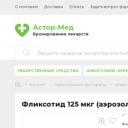
О компании
Доставка
Оплата
Задать вопрос фа
Астор-Мед
Бронирование лекарств
Введите название лекарства или бо
ЛЕКАРСТВЕННЫЕ СРЕДСТВА
АЛКОГОЛИЗМ, КУР
Каталог
Гормональные препараты
Фликсо
Фликсотид 125 мкг (аэрозоль
Фо