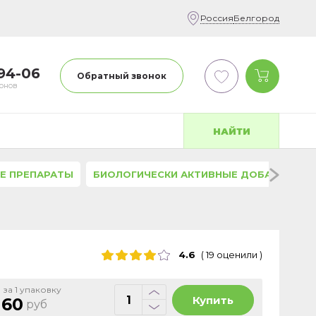
Россия
Белгород
-94-06
Обратный звонок
фонов
НАЙТИ
Е ПРЕПАРАТЫ
БИОЛОГИЧЕСКИ АКТИВНЫЕ ДОБАВКИ
4.6
(
19
оценили
)
 за 1 упаковку
Купить
160
руб