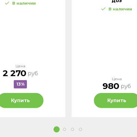
доз
В наличии
В наличии
Цена
2 270
руб
Цена
980
13%
руб
Купить
Купить
1
2
3
4