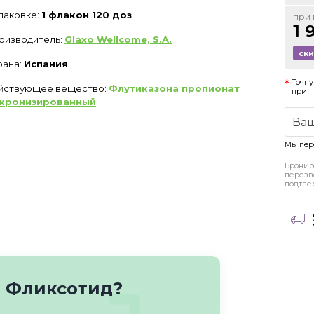
упаковке:
1 флакон 120 доз
при 
1 
оизводитель:
Glaxo Wellcome, S.A.
ск
рана:
Испания
Точну
йствующее вещество:
Флутиказона пропионат
при 
кронизированный
Мы пер
Бронир
перезв
подтве
о Фликсотид?