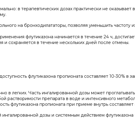
ально: в терапевтических дозах практически не оказывает 
му.
льного на бронходилататоры, позволяя уменьшить частоту и
рименения флутиказона начинается в течение 24 ч, достига
ия и сохраняется в течение нескольких дней после отмены.
оступность флутиказона пропионата составляет 10-30% в з
о в легких. Часть ингалированной дозы может проглатыватьс
ой растворимости препарата в воде и интенсивного метабо
ость флутиказона пропионата при приеме внутрь составляет 
 ингалированной дозы и системным действием флутиказона 