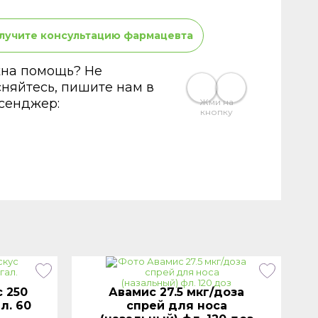
лучите консультацию фармацевта
на помощь? Не
сняйтесь, пишите нам в
сенджер:
Жми на
кнопку
 250
Авамис 27.5 мкг/доза
л. 60
спрей для носа