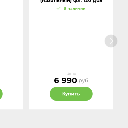
(назальный) фл. 120 доз
В наличии
Цена
6 990
руб
Купить