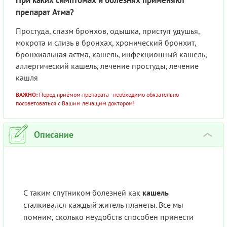
При каких симптомах и болезнях применяют
препарат Атма?
Простуда, спазм бронхов, одышка, приступ удушья,
мокрота и слизь в бронхах, хронический бронхит,
бронхиальная астма, кашель, инфекционный кашель,
аллергический кашель, лечение простуды, лечение
кашля
ВАЖНО:
Перед приёмом препарата - необходимо обязательно
посоветоваться с Вашим лечащим доктором!
Описание
›
С таким спутником болезней как
кашель
сталкивался каждый житель планеты. Все мы
помним, сколько неудобств способен принести